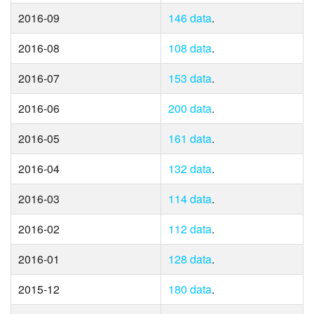
2016-09
146 data
.
2016-08
108 data
.
2016-07
153 data
.
2016-06
200 data
.
2016-05
161 data
.
2016-04
132 data
.
2016-03
114 data
.
2016-02
112 data
.
2016-01
128 data
.
2015-12
180 data
.