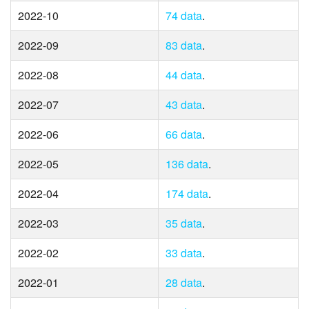
2022-10
74 data
.
2022-09
83 data
.
2022-08
44 data
.
2022-07
43 data
.
2022-06
66 data
.
2022-05
136 data
.
2022-04
174 data
.
2022-03
35 data
.
2022-02
33 data
.
2022-01
28 data
.