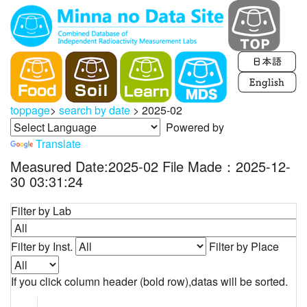
toppage
>
search by date
>
2025-02
Powered by
Translate
Measured Date:2025-02 File Made：2025-12-
30 03:31:24
Filter by Lab
Filter by Inst.
Filter by Place
If you click column header (bold row),datas will be sorted.