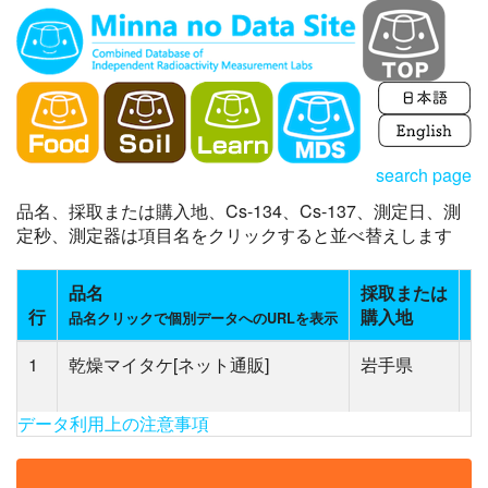
search page
品名、採取または購入地、Cs-134、Cs-137、測定日、測
定秒、測定器は項目名をクリックすると並べ替えします
品名
採取または
C
行
購入地
(
品名クリックで個別データへのURLを表示
1
乾燥マイタケ[ネット通販]
岩手県
N
(6
データ利用上の注意事項