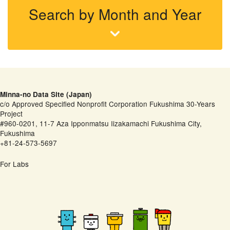
Search by Month and Year
Minna-no Data Site (Japan)
c/o Approved Specified Nonprofit Corporation Fukushima 30-Years
Project
#960-0201, 11-7 Aza Ipponmatsu Iizakamachi Fukushima City,
Fukushima
+81-24-573-5697
For Labs