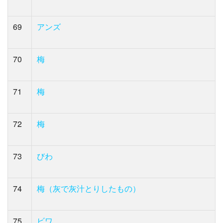
69
アンズ
70
梅
71
梅
72
梅
73
びわ
74
梅（灰で灰汁とりしたもの）
75
ビワ