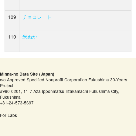
109
チョコレート
110
米ぬか
Minna-no Data Site (Japan)
c/o Approved Specified Nonprofit Corporation Fukushima 30-Years
Project
#960-0201, 11-7 Aza Ipponmatsu Iizakamachi Fukushima City,
Fukushima
+81-24-573-5697
For Labs