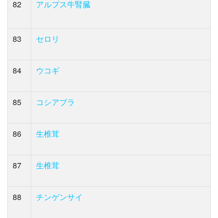
82
アルプス牛腎臓
83
セロリ
84
ウコギ
85
コシアブラ
86
生椎茸
87
生椎茸
88
チンゲンサイ