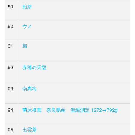
89
煎茶
90
ウメ
91
梅
92
赤穂の天塩
93
南高梅
94
菌床椎茸 奈良県産 濃縮測定 1272→792g
95
出雲茶