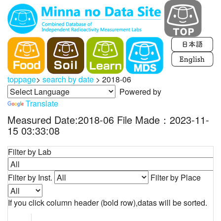
toppage
>
search by date
>
2018-06
Powered by
Translate
Measured Date:2018-06 File Made：2023-11-
15 03:33:08
Filter by Lab
Filter by Inst.
Filter by Place
If you click column header (bold row),datas will be sorted.