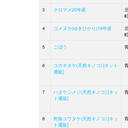
3
クロマメ20年産
4
コメヌカ(ゆきひかり)19年産
5
ごぼう
6
コガネタケ(天然キノコ) [ネット
通販]
7
ハタケシメジ(天然キノコ) [ネッ
ト通販]
8
乾燥コウタケ(天然キノコ) [ネッ
ト通販]