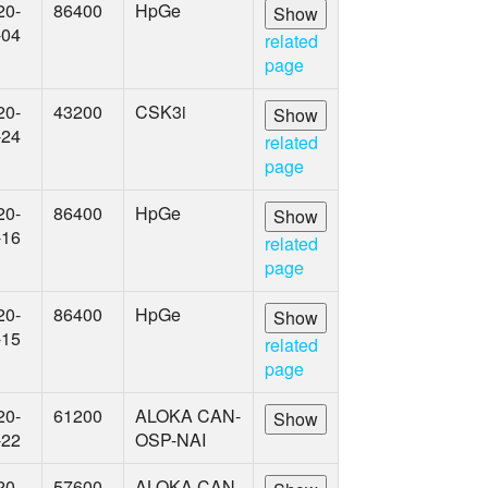
20-
86400
HpGe
-04
related
page
20-
43200
CSK3i
-24
related
page
20-
86400
HpGe
-16
related
page
20-
86400
HpGe
-15
related
page
20-
61200
ALOKA CAN-
-22
OSP-NAI
20-
57600
ALOKA CAN-