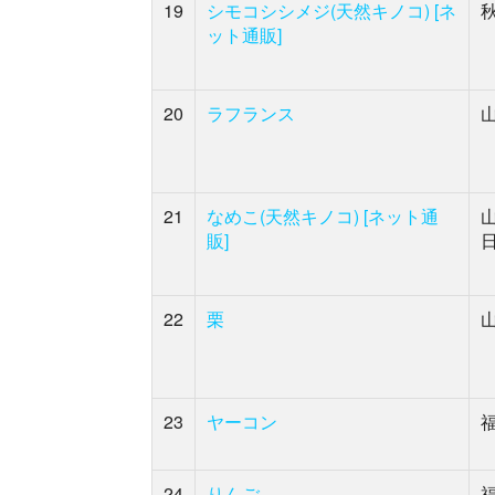
19
シモコシシメジ(天然キノコ) [ネ
ット通販]
20
ラフランス
21
なめこ(天然キノコ) [ネット通
販]
22
栗
23
ヤーコン
24
りんご