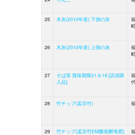
25
木灰(2010年産) 下側の灰
26
木灰(2010年産) 上側の灰
27
そば茶 賞味期限21.9.18 [店頭購
入品]
28
竹チップ(孟宗竹)
29
竹チップ(孟宗竹EM菌発酵堆肥)