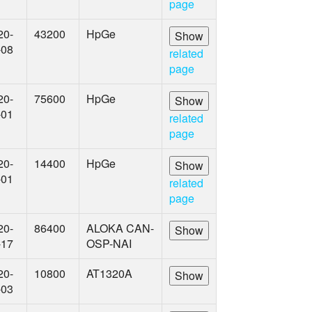
page
20-
43200
HpGe
-08
related
page
20-
75600
HpGe
-01
related
page
20-
14400
HpGe
-01
related
page
20-
86400
ALOKA CAN-
-17
OSP-NAI
20-
10800
AT1320A
-03