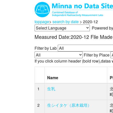
toppage
>
search by date
>
2020-12
Powered b
Measured Date:2020-12 File Mad
Filter by Lab
Filter by Place
If you click column header (bold row),datas w
Name
P
1
生乳
2
生シイタケ（原木栽培）