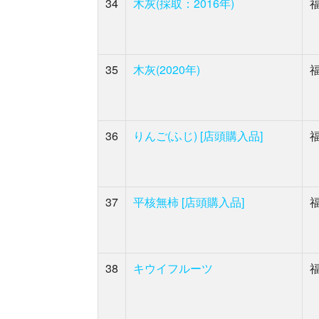
34
木灰(採取：2016年)
35
木灰(2020年)
36
りんご(ふじ) [店頭購入品]
37
平核無柿 [店頭購入品]
38
キウイフルーツ