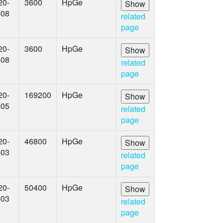
20-
3600
HpGe
-08
related
page
20-
3600
HpGe
-08
related
page
20-
169200
HpGe
-05
related
page
20-
46800
HpGe
-03
related
page
20-
50400
HpGe
-03
related
page