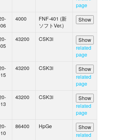
page
20-
4000
FNF-401 (新
-06
ソフトVer.)
20-
43200
CSK3i
-05
related
page
20-
43200
CSK3i
-15
related
page
20-
43200
CSK3i
-13
related
page
20-
86400
HpGe
-10
related