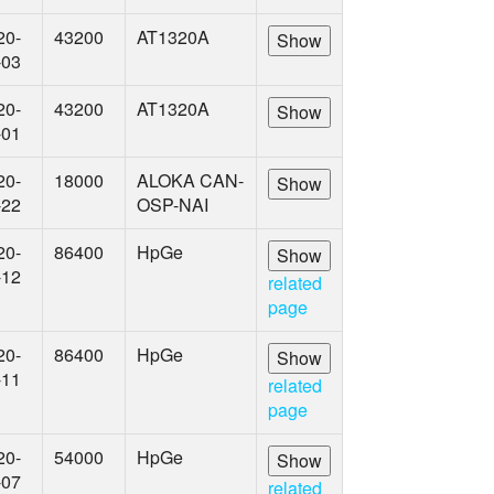
20-
43200
AT1320A
-03
20-
43200
AT1320A
-01
20-
18000
ALOKA CAN-
-22
OSP-NAI
20-
86400
HpGe
-12
related
page
20-
86400
HpGe
-11
related
page
20-
54000
HpGe
-07
related