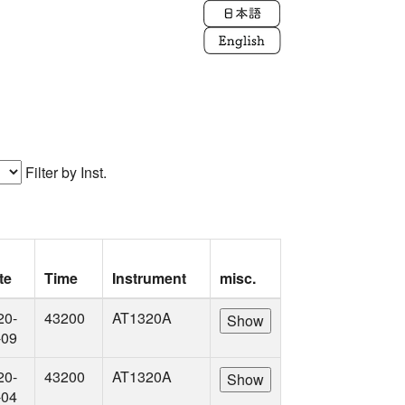
Filter by Inst.
te
Time
Instrument
misc.
20-
43200
AT1320A
-09
20-
43200
AT1320A
-04