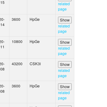
-15
related
page
20-
3600
HpGe
-14
related
page
20-
10800
HpGe
-11
related
page
20-
43200
CSK3i
-08
related
page
20-
3600
HpGe
-08
related
page