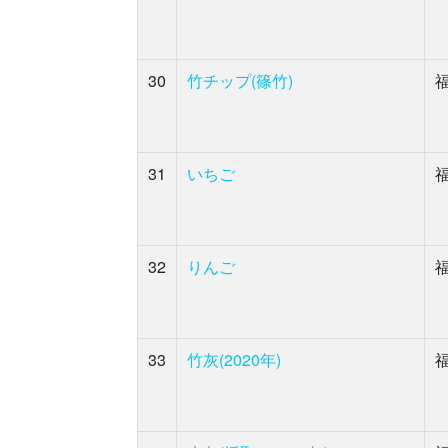
30
竹チップ(篠竹)
31
いちご
32
りんご
33
竹灰(2020年)