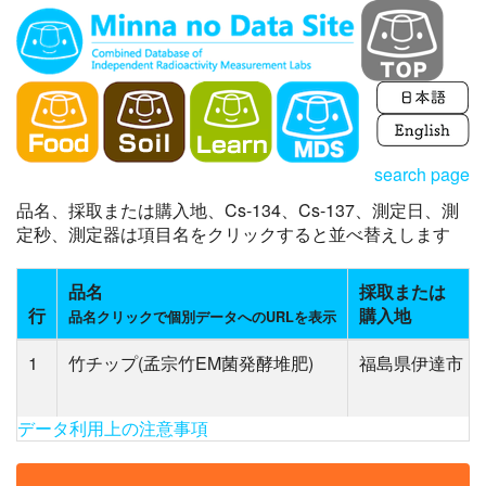
search page
品名、採取または購入地、Cs-134、Cs-137、測定日、測
定秒、測定器は項目名をクリックすると並べ替えします
品名
採取または
行
購入地
品名クリックで個別データへのURLを表示
1
竹チップ(孟宗竹EM菌発酵堆肥)
福島県伊達市
データ利用上の注意事項