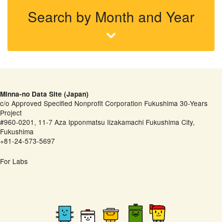
Search by Month and Year
Minna-no Data Site (Japan)
c/o Approved Specified Nonprofit Corporation Fukushima 30-Years
Project
#960-0201, 11-7 Aza Ipponmatsu Iizakamachi Fukushima City,
Fukushima
+81-24-573-5697
For Labs