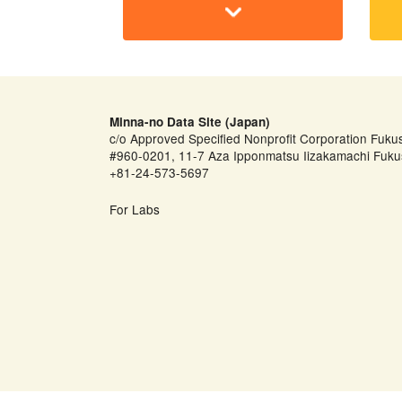
Minna-no Data Site (Japan)
c/o Approved Specified Nonprofit Corporation Fuku
#960-0201, 11-7 Aza Ipponmatsu Iizakamachi Fuku
+81-24-573-5697
For Labs