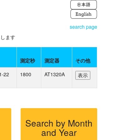
search page
えします
測定秒
測定器
その他
1-22
1800
AT1320A
Search by Month
and Year