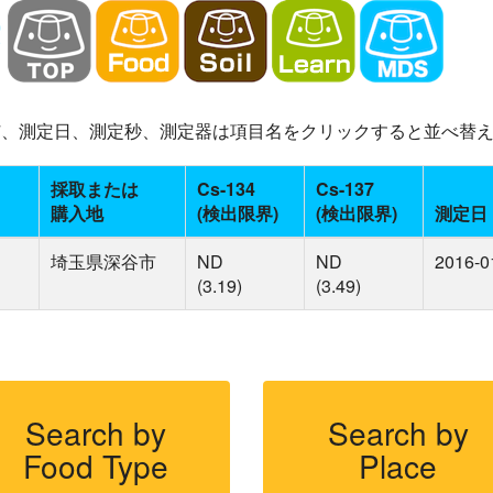
-137、測定日、測定秒、測定器は項目名をクリックすると並べ替
採取または
Cs-134
Cs-137
購入地
(検出限界)
(検出限界)
測定日
埼玉県深谷市
ND
ND
2016-0
(3.19)
(3.49)
Search by
Search by
Food Type
Place