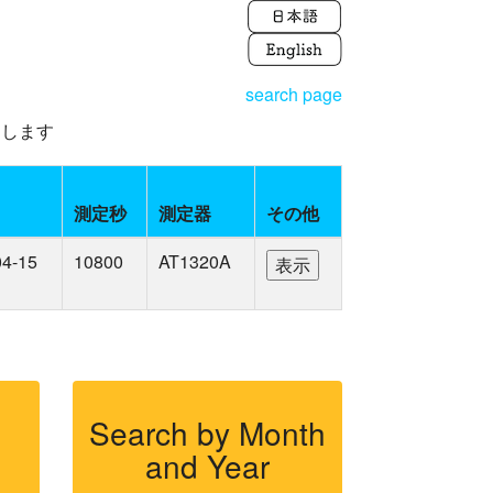
search page
えします
測定秒
測定器
その他
04-15
10800
AT1320A
Search by Month
and Year