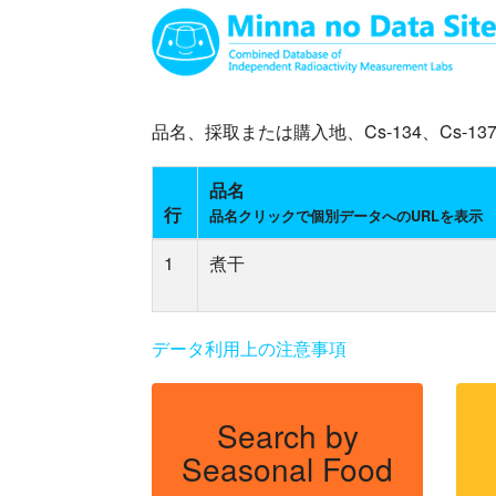
品名、採取または購入地、Cs-134、Cs
品名
行
品名クリックで個別データへのURLを表示
1
煮干
データ利用上の注意事項
Search by
Seasonal Food