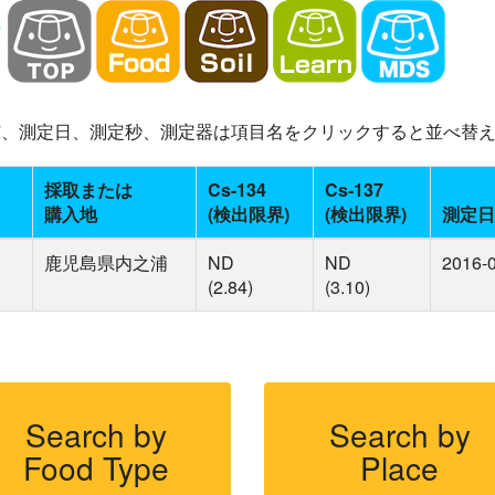
-137、測定日、測定秒、測定器は項目名をクリックすると並べ替
採取または
Cs-134
Cs-137
購入地
(検出限界)
(検出限界)
測定日
鹿児島県内之浦
ND
ND
2016-
(2.84)
(3.10)
Search by
Search by
Food Type
Place