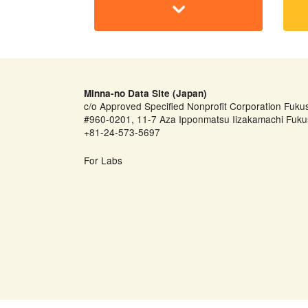
Minna-no Data Site (Japan)
c/o Approved Specified Nonprofit Corporation Fuku
#960-0201, 11-7 Aza Ipponmatsu Iizakamachi Fuku
+81-24-573-5697
For Labs