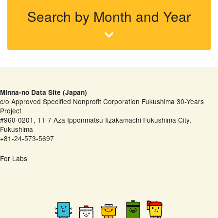
Search by Month and Year
Minna-no Data Site (Japan)
c/o Approved Specified Nonprofit Corporation Fukushima 30-Years
Project
#960-0201, 11-7 Aza Ipponmatsu Iizakamachi Fukushima City,
Fukushima
+81-24-573-5697
For Labs