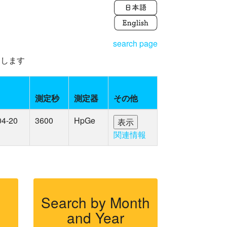
search page
えします
日
測定秒
測定器
その他
04-20
3600
HpGe
関連情報
Search by Month
and Year