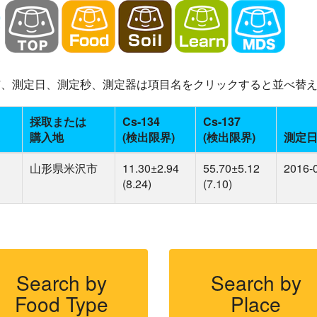
-137、測定日、測定秒、測定器は項目名をクリックすると並べ替
採取または
Cs-134
Cs-137
購入地
(検出限界)
(検出限界)
測定
山形県米沢市
11.30±2.94
55.70±5.12
2016-
(8.24)
(7.10)
Search by
Search by
Food Type
Place