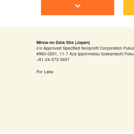
Minna-no Data Site (Japan)
c/o Approved Specified Nonprofit Corporation Fuku
#960-0201, 11-7 Aza Ipponmatsu Iizakamachi Fuku
+81-24-573-5697
For Labs