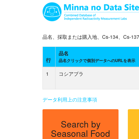
品名、採取または購入地、Cs-134、Cs
品名
行
品名クリックで個別データへのURLを表示
1
コシアブラ
データ利用上の注意事項
Search by
Seasonal Food