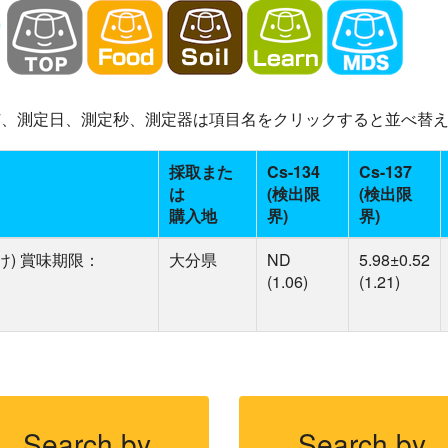
-137、測定日、測定秒、測定器は項目名をクリックすると並べ替
採取また
Cs-134
Cs-137
は
(検出限
(検出限
購入地
界)
界)
け) 賞味期限：
大分県
ND
5.98±0.52
(1.06)
(1.21)
Search by
Search by