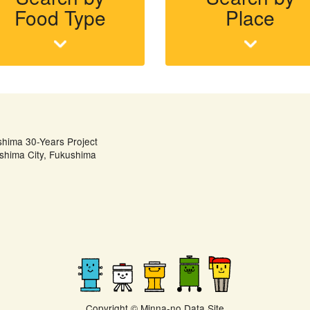
Food Type
Place
shima 30-Years Project
shima City, Fukushima
Copyright © Minna-no Data Site