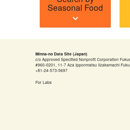
Seasonal Food
Minna-no Data Site (Japan)
c/o Approved Specified Nonprofit Corporation Fuku
#960-0201, 11-7 Aza Ipponmatsu Iizakamachi Fuku
+81-24-573-5697
For Labs