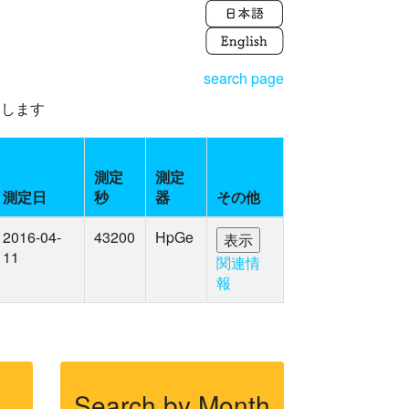
search page
えします
測定
測定
測定日
秒
器
その他
2016-04-
43200
HpGe
11
関連情
報
Search by Month