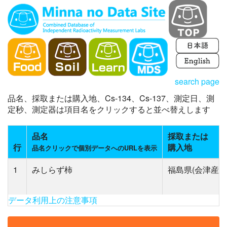
search page
品名、採取または購入地、Cs-134、Cs-137、測定日、測
定秒、測定器は項目名をクリックすると並べ替えします
品名
採取または
行
購入地
品名クリックで個別データへのURLを表示
1
みしらず柿
福島県(会津産)
データ利用上の注意事項