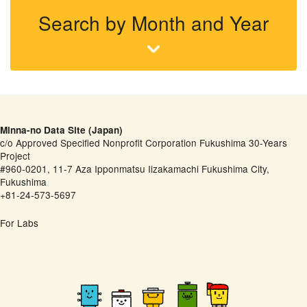
Search by Month and Year
Minna-no Data Site (Japan)
c/o Approved Specified Nonprofit Corporation Fukushima 30-Years
Project
#960-0201, 11-7 Aza Ipponmatsu Iizakamachi Fukushima City,
Fukushima
+81-24-573-5697
For Labs