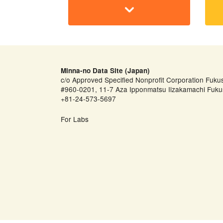
Minna-no Data Site (Japan)
c/o Approved Specified Nonprofit Corporation Fuku
#960-0201, 11-7 Aza Ipponmatsu Iizakamachi Fuku
+81-24-573-5697
For Labs