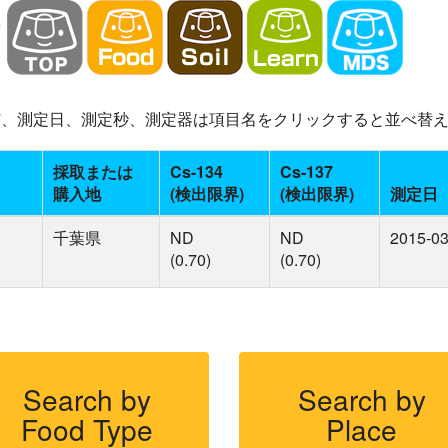
-137、測定日、測定秒、測定器は項目名をクリックすると並べ替
採取または
Cs-134
Cs-137
購入地
(検出限界)
(検出限界)
測定日
千葉県
ND
ND
2015-03
(0.70)
(0.70)
Search by
Search by
Food Type
Place