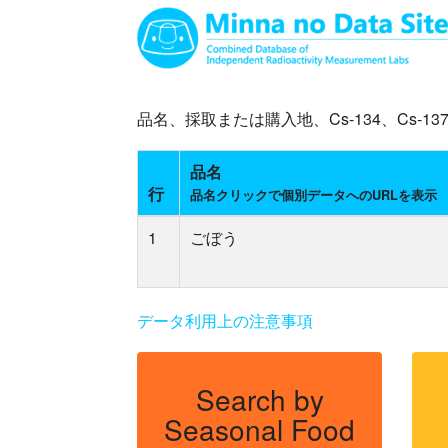
品名、採取または購入地、Cs-134、Cs
品名
行
品名クリックで個別データへのURLを表示
1
ごぼう
データ利用上の注意事項
Search by
Seasonal Food