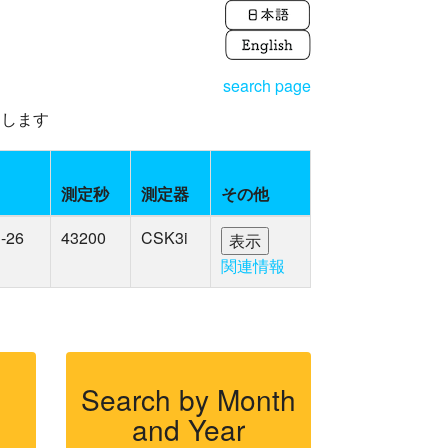
search page
えします
測定秒
測定器
その他
-26
43200
CSK3i
関連情報
Search by Month
and Year