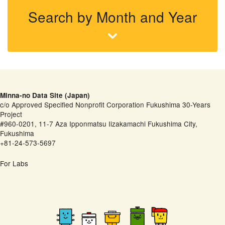
Search by Month and Year
Minna-no Data Site (Japan)
c/o Approved Specified Nonprofit Corporation Fukushima 30-Years
Project
#960-0201, 11-7 Aza Ipponmatsu Iizakamachi Fukushima City,
Fukushima
+81-24-573-5697
For Labs