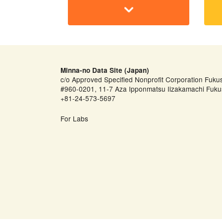
Minna-no Data Site (Japan)
c/o Approved Specified Nonprofit Corporation Fuku
#960-0201, 11-7 Aza Ipponmatsu Iizakamachi Fuku
+81-24-573-5697
For Labs