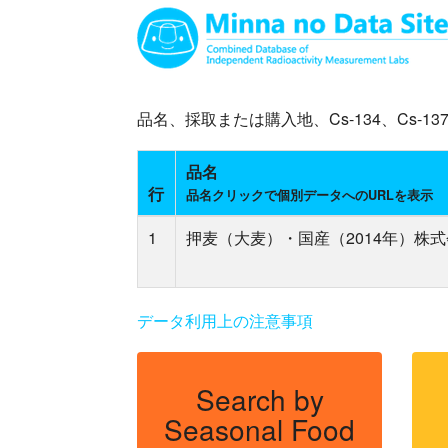
品名、採取または購入地、Cs-134、Cs
品名
行
品名クリックで個別データへのURLを表示
1
押麦（大麦）・国産（2014年）株
データ利用上の注意事項
Search by
Seasonal Food