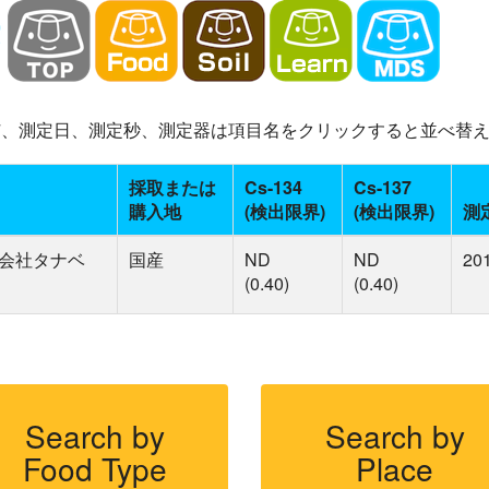
-137、測定日、測定秒、測定器は項目名をクリックすると並べ替
採取または
Cs-134
Cs-137
購入地
(検出限界)
(検出限界)
測
式会社タナベ
国産
ND
ND
20
(0.40)
(0.40)
Search by
Search by
Food Type
Place