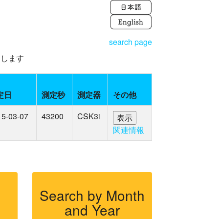
search page
えします
定日
測定秒
測定器
その他
15-03-07
43200
CSK3i
関連情報
Search by Month
and Year