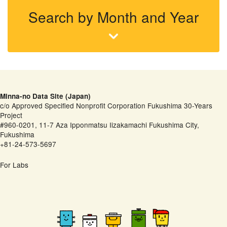
Search by Month and Year
Minna-no Data Site (Japan)
c/o Approved Specified Nonprofit Corporation Fukushima 30-Years
Project
#960-0201, 11-7 Aza Ipponmatsu Iizakamachi Fukushima City,
Fukushima
+81-24-573-5697
For Labs