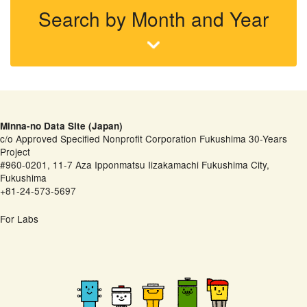
Search by Month and Year
Minna-no Data Site (Japan)
c/o Approved Specified Nonprofit Corporation Fukushima 30-Years
Project
#960-0201, 11-7 Aza Ipponmatsu Iizakamachi Fukushima City,
Fukushima
+81-24-573-5697
For Labs