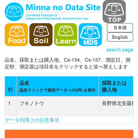
search page
品名、採取または購入地、Cs-134、Cs-137、測定日、測
定秒、測定器は項目名をクリックすると並べ替えします
品名
採取または
行
購入地
品名クリックで個別データへのURLを表示
1
フキノトウ
長野県北安曇郡
データ利用上の注意事項