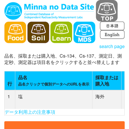
search page
品名、採取または購入地、Cs-134、Cs-137、測定日、測
定秒、測定器は項目名をクリックすると並べ替えします
品名
採取または
C
行
購入地
(
品名クリックで個別データへのURLを表示
1
塩
海外
N
(2
データ利用上の注意事項