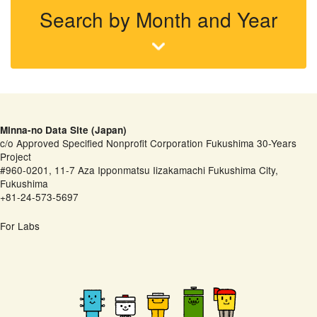
Search by Month and Year
Minna-no Data Site (Japan)
c/o Approved Specified Nonprofit Corporation Fukushima 30-Years
Project
#960-0201, 11-7 Aza Ipponmatsu Iizakamachi Fukushima City,
Fukushima
+81-24-573-5697
For Labs