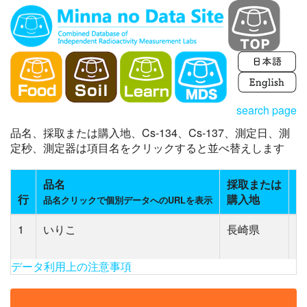
search page
品名、採取または購入地、Cs-134、Cs-137、測定日、測
定秒、測定器は項目名をクリックすると並べ替えします
品名
採取または
C
行
購入地
(
品名クリックで個別データへのURLを表示
1
いりこ
長崎県
N
(3
データ利用上の注意事項