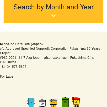
Search by Month and Year
Minna-no Data Site (Japan)
c/o Approved Specified Nonprofit Corporation Fukushima 30-Years
Project
#960-0201, 11-7 Aza Ipponmatsu Iizakamachi Fukushima City,
Fukushima
+81-24-573-5697
For Labs