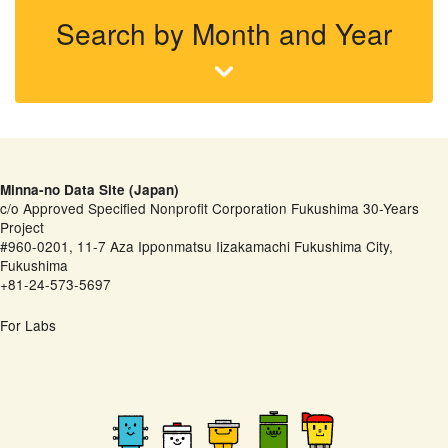
Search by Month and Year
Minna-no Data Site (Japan)
c/o Approved Specified Nonprofit Corporation Fukushima 30-Years
Project
#960-0201, 11-7 Aza Ipponmatsu Iizakamachi Fukushima City,
Fukushima
+81-24-573-5697
For Labs