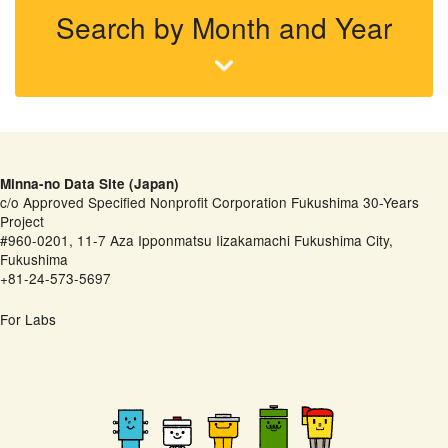
Search by Month and Year
Minna-no Data Site (Japan)
c/o Approved Specified Nonprofit Corporation Fukushima 30-Years
Project
#960-0201, 11-7 Aza Ipponmatsu Iizakamachi Fukushima City,
Fukushima
+81-24-573-5697
For Labs