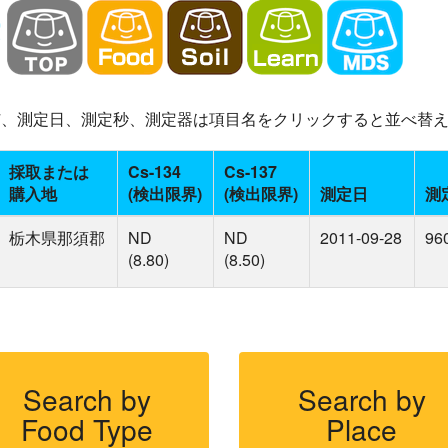
-137、測定日、測定秒、測定器は項目名をクリックすると並べ替
採取または
Cs-134
Cs-137
購入地
(検出限界)
(検出限界)
測定日
測
栃木県那須郡
ND
ND
2011-09-28
96
(8.80)
(8.50)
Search by
Search by
Food Type
Place