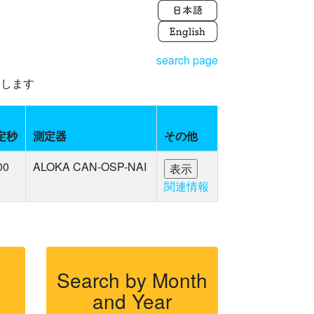
search page
えします
定秒
測定器
その他
00
ALOKA CAN-OSP-NAI
関連情報
Search by Month
and Year