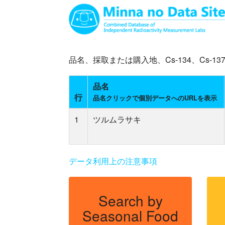
品名、採取または購入地、Cs-134、Cs
品名
行
品名クリックで個別データへのURLを表示
1
ツルムラサキ
データ利用上の注意事項
Search by
Seasonal Food