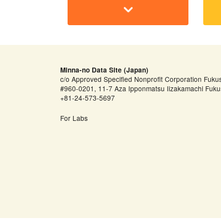
Minna-no Data Site (Japan)
c/o Approved Specified Nonprofit Corporation Fuku
#960-0201, 11-7 Aza Ipponmatsu Iizakamachi Fuku
+81-24-573-5697
For Labs