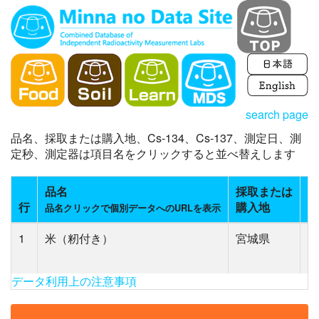
search page
品名、採取または購入地、Cs-134、Cs-137、測定日、測
定秒、測定器は項目名をクリックすると並べ替えします
品名
採取または
C
行
購入地
(
品名クリックで個別データへのURLを表示
1
米（籾付き）
宮城県
N
(5
データ利用上の注意事項