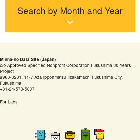
Search by Month and Year
Minna-no Data Site (Japan)
c/o Approved Specified Nonprofit Corporation Fukushima 30-Years
Project
#960-0201, 11-7 Aza Ipponmatsu Iizakamachi Fukushima City,
Fukushima
+81-24-573-5697
For Labs