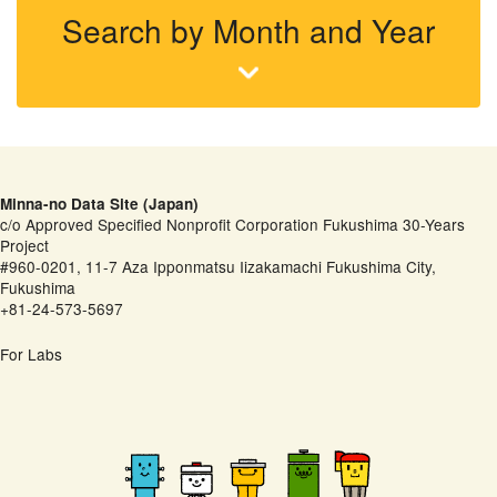
Search by Month and Year
Minna-no Data Site (Japan)
c/o Approved Specified Nonprofit Corporation Fukushima 30-Years
Project
#960-0201, 11-7 Aza Ipponmatsu Iizakamachi Fukushima City,
Fukushima
+81-24-573-5697
For Labs