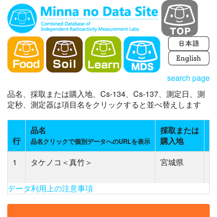
search page
品名、採取または購入地、Cs-134、Cs-137、測定日、測
定秒、測定器は項目名をクリックすると並べ替えします
品名
採取または
C
行
購入地
(
品名クリックで個別データへのURLを表示
1
タケノコ＜真竹＞
宮城県
N
(1
データ利用上の注意事項