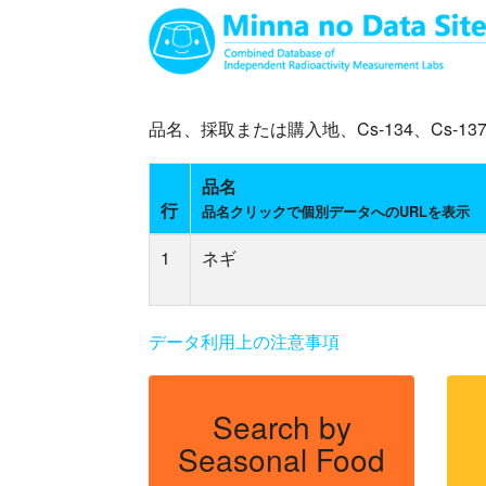
品名、採取または購入地、Cs-134、Cs
品名
行
品名クリックで個別データへのURLを表示
1
ネギ
データ利用上の注意事項
Search by
Seasonal Food