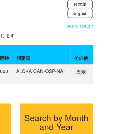
search page
えします
定秒
測定器
その他
000
ALOKA CAN-OSP-NAI
Search by Month
and Year