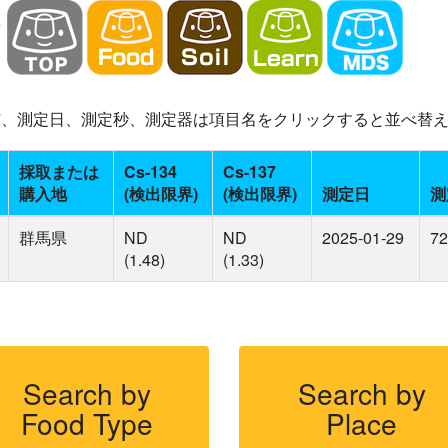
-137、測定日、測定秒、測定器は項目名をクリックすると並べ替
採取または
Cs-134
Cs-137
購入地
(検出限界)
(検出限界)
測定日
測
群馬県
ND
ND
2025-01-29
72
(1.48)
(1.33)
Search by
Search by
Food Type
Place