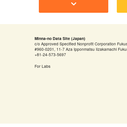
Minna-no Data Site (Japan)
c/o Approved Specified Nonprofit Corporation Fuku
#960-0201, 11-7 Aza Ipponmatsu Iizakamachi Fuku
+81-24-573-5697
For Labs