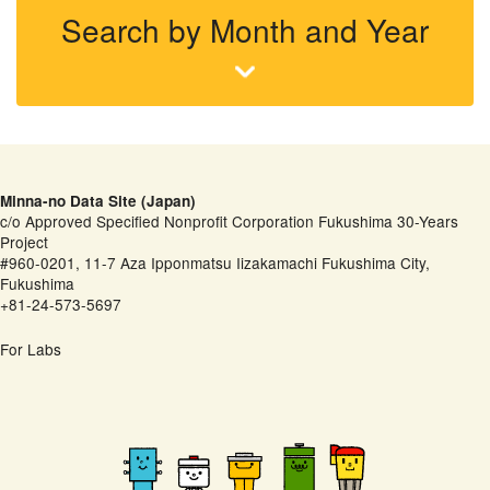
Search by Month and Year
Minna-no Data Site (Japan)
c/o Approved Specified Nonprofit Corporation Fukushima 30-Years
Project
#960-0201, 11-7 Aza Ipponmatsu Iizakamachi Fukushima City,
Fukushima
+81-24-573-5697
For Labs