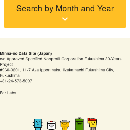
Search by Month and Year
Minna-no Data Site (Japan)
c/o Approved Specified Nonprofit Corporation Fukushima 30-Years
Project
#960-0201, 11-7 Aza Ipponmatsu Iizakamachi Fukushima City,
Fukushima
+81-24-573-5697
For Labs