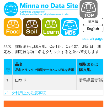
search page
品名、採取または購入地、Cs-134、Cs-137、測定日、測
定秒、測定器は項目名をクリックすると並べ替えします
品名
採取または
行
購入地
品名クリックで個別データへのURLを表示
1
山ウド
群馬県吾妻郡高
データ利用上の注意事項