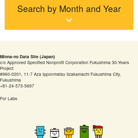
Search by Month and Year
Minna-no Data Site (Japan)
c/o Approved Specified Nonprofit Corporation Fukushima 30-Years
Project
#960-0201, 11-7 Aza Ipponmatsu Iizakamachi Fukushima City,
Fukushima
+81-24-573-5697
For Labs