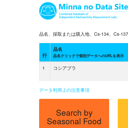
品名、採取または購入地、Cs-134、Cs
品名
行
品名クリックで個別データへのURLを表示
1
コシアブラ
データ利用上の注意事項
Search by
Seasonal Food