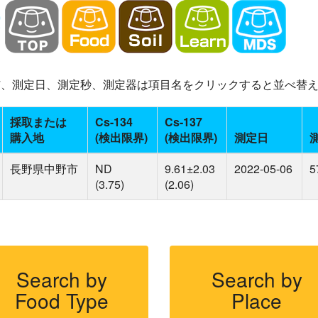
-137、測定日、測定秒、測定器は項目名をクリックすると並べ替
採取または
Cs-134
Cs-137
購入地
(検出限界)
(検出限界)
測定日
長野県中野市
ND
9.61±2.03
2022-05-06
5
(3.75)
(2.06)
Search by
Search by
Food Type
Place