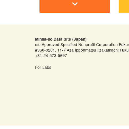
Minna-no Data Site (Japan)
c/o Approved Specified Nonprofit Corporation Fuku
#960-0201, 11-7 Aza Ipponmatsu Iizakamachi Fuku
+81-24-573-5697
For Labs