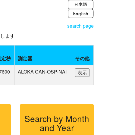
search page
えします
測定秒
測定器
その他
7600
ALOKA CAN-OSP-NAI
Search by Month
and Year