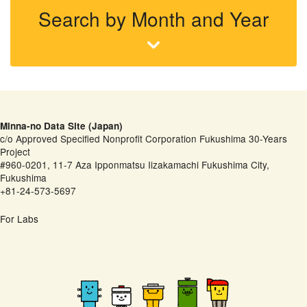
Search by Month and Year
Minna-no Data Site (Japan)
c/o Approved Specified Nonprofit Corporation Fukushima 30-Years
Project
#960-0201, 11-7 Aza Ipponmatsu Iizakamachi Fukushima City,
Fukushima
+81-24-573-5697
For Labs