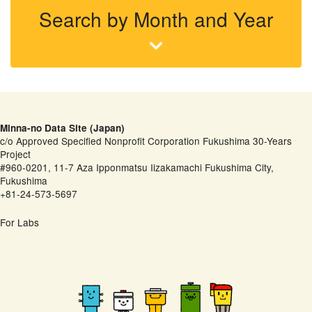
Search by Month and Year
Minna-no Data Site (Japan)
c/o Approved Specified Nonprofit Corporation Fukushima 30-Years
Project
#960-0201, 11-7 Aza Ipponmatsu Iizakamachi Fukushima City,
Fukushima
+81-24-573-5697
For Labs