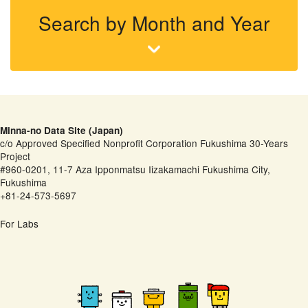
Search by Month and Year
Minna-no Data Site (Japan)
c/o Approved Specified Nonprofit Corporation Fukushima 30-Years
Project
#960-0201, 11-7 Aza Ipponmatsu Iizakamachi Fukushima City,
Fukushima
+81-24-573-5697
For Labs