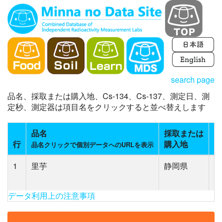
search page
品名、採取または購入地、Cs-134、Cs-137、測定日、測
定秒、測定器は項目名をクリックすると並べ替えします
品名
採取または
C
行
購入地
(
品名クリックで個別データへのURLを表示
1
里芋
静岡県
N
(0
データ利用上の注意事項