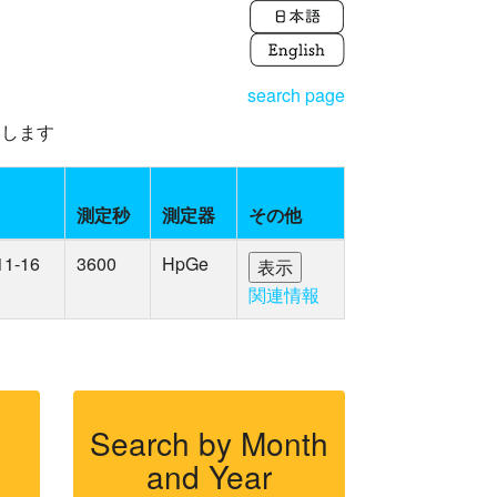
search page
えします
日
測定秒
測定器
その他
11-16
3600
HpGe
関連情報
Search by Month
and Year