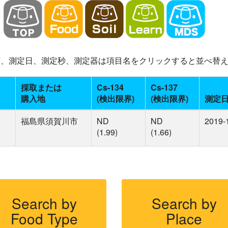
-137、測定日、測定秒、測定器は項目名をクリックすると並べ替
採取または
Cs-134
Cs-137
購入地
(検出限界)
(検出限界)
測定
福島県須賀川市
ND
ND
2019-
(1.99)
(1.66)
Search by
Search by
Food Type
Place