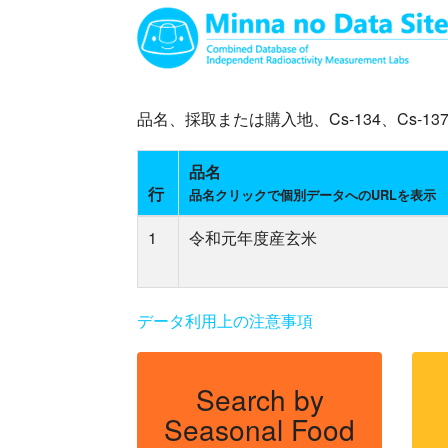
品名、採取または購入地、Cs-134、Cs
品名
行
品名クリックで個別データへのURLを表示
1
令和元年度産玄米
データ利用上の注意事項
Search by
Seasonal Food