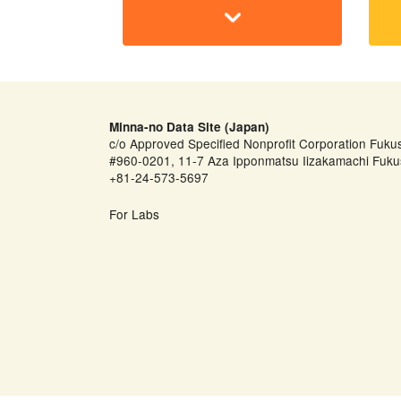
Minna-no Data Site (Japan)
c/o Approved Specified Nonprofit Corporation Fuku
#960-0201, 11-7 Aza Ipponmatsu Iizakamachi Fuku
+81-24-573-5697
For Labs