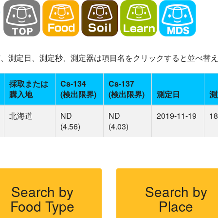
-137、測定日、測定秒、測定器は項目名をクリックすると並べ替
採取または
Cs-134
Cs-137
購入地
(検出限界)
(検出限界)
測定日
測
北海道
ND
ND
2019-11-19
18
(4.56)
(4.03)
Search by
Search by
Food Type
Place