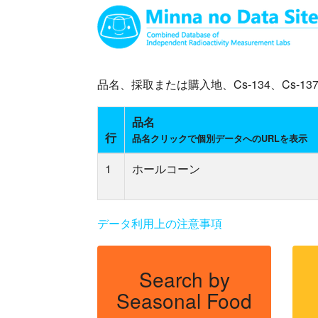
品名、採取または購入地、Cs-134、Cs
品名
行
品名クリックで個別データへのURLを表示
1
ホールコーン
データ利用上の注意事項
Search by
Seasonal Food