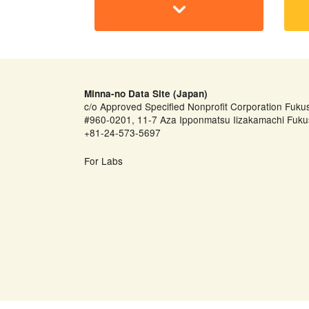
Minna-no Data Site (Japan)
c/o Approved Specified Nonprofit Corporation Fuku
#960-0201, 11-7 Aza Ipponmatsu Iizakamachi Fuku
+81-24-573-5697
For Labs