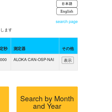
search page
えします
定秒
測定器
その他
000
ALOKA CAN-OSP-NAI
Search by Month
and Year