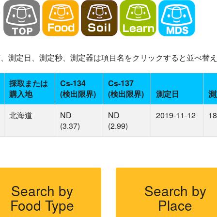
-137、測定日、測定秒、測定器は項目名をクリックすると並べ替
採取または
Cs-134
Cs-137
購入地
(検出限界)
(検出限界)
測定日
測
北海道
ND
ND
2019-11-12
18
(3.37)
(2.99)
Search by
Search by
Food Type
Place