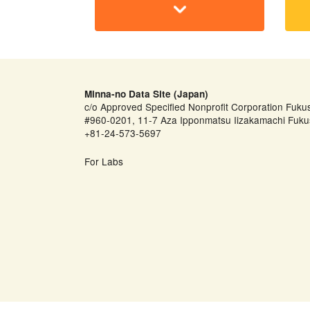
Minna-no Data Site (Japan)
c/o Approved Specified Nonprofit Corporation Fuku
#960-0201, 11-7 Aza Ipponmatsu Iizakamachi Fuku
+81-24-573-5697
For Labs