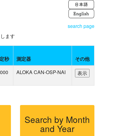
search page
えします
定秒
測定器
その他
000
ALOKA CAN-OSP-NAI
Search by Month
and Year