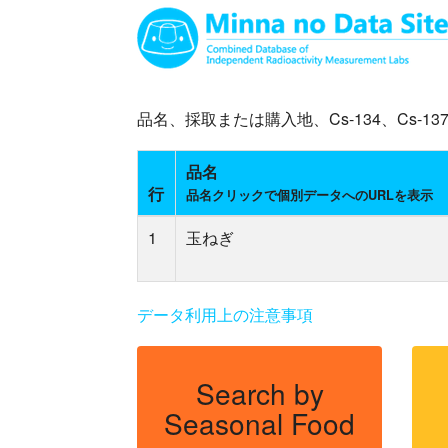
品名、採取または購入地、Cs-134、Cs
品名
行
品名クリックで個別データへのURLを表示
1
玉ねぎ
データ利用上の注意事項
Search by
Seasonal Food