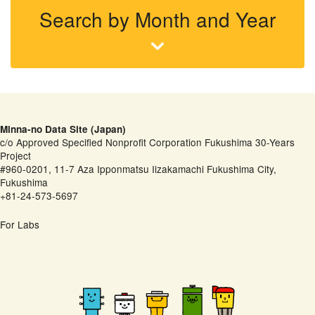
Search by Month and Year
Minna-no Data Site (Japan)
c/o Approved Specified Nonprofit Corporation Fukushima 30-Years
Project
#960-0201, 11-7 Aza Ipponmatsu Iizakamachi Fukushima City,
Fukushima
+81-24-573-5697
For Labs