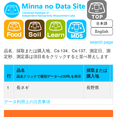
search page
品名、採取または購入地、Cs-134、Cs-137、測定日、測
定秒、測定器は項目名をクリックすると並べ替えします
品名
採取または
C
行
購入地
(
品名クリックで個別データへのURLを表示
1
長ネギ
長野県
N
(5
データ利用上の注意事項