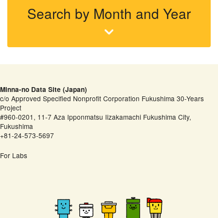
Search by Month and Year
Minna-no Data Site (Japan)
c/o Approved Specified Nonprofit Corporation Fukushima 30-Years
Project
#960-0201, 11-7 Aza Ipponmatsu Iizakamachi Fukushima City,
Fukushima
+81-24-573-5697
For Labs