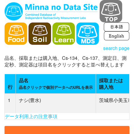
search page
品名、採取または購入地、Cs-134、Cs-137、測定日、測
定秒、測定器は項目名をクリックすると並べ替えします
品名
採取または
行
購入地
品名クリックで個別データへのURLを表示
1
ナシ(豊水)
茨城県小美玉市
データ利用上の注意事項