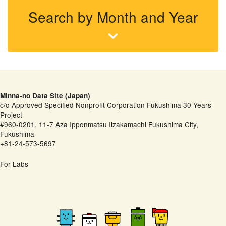
Search by Month and Year
Minna-no Data Site (Japan)
c/o Approved Specified Nonprofit Corporation Fukushima 30-Years
Project
#960-0201, 11-7 Aza Ipponmatsu Iizakamachi Fukushima City,
Fukushima
+81-24-573-5697
For Labs