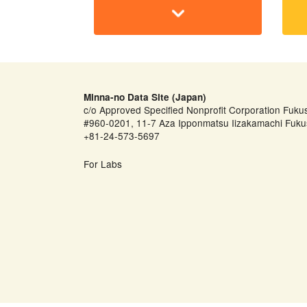
Minna-no Data Site (Japan)
c/o Approved Specified Nonprofit Corporation Fuku
#960-0201, 11-7 Aza Ipponmatsu Iizakamachi Fuku
+81-24-573-5697
For Labs