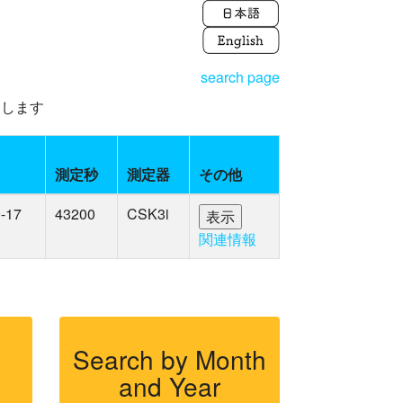
search page
えします
測定秒
測定器
その他
-17
43200
CSK3i
関連情報
Search by Month
and Year