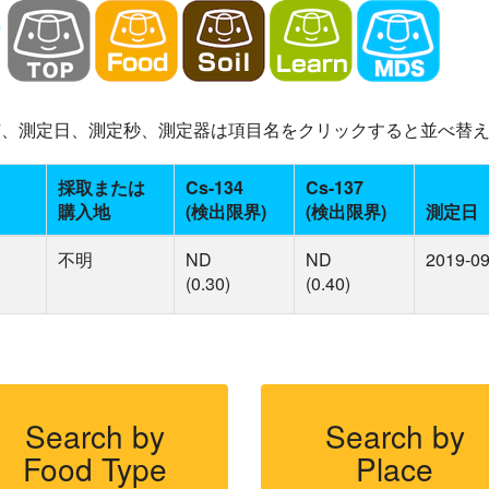
-137、測定日、測定秒、測定器は項目名をクリックすると並べ替
採取または
Cs-134
Cs-137
購入地
(検出限界)
(検出限界)
測定日
不明
ND
ND
2019-09
(0.30)
(0.40)
Search by
Search by
Food Type
Place