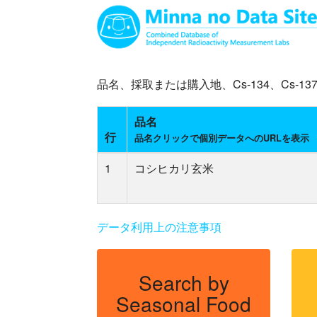
品名、採取または購入地、Cs-134、Cs
品名
行
品名クリックで個別データへのURLを表示
1
コシヒカリ玄米
データ利用上の注意事項
Search by
Seasonal Food