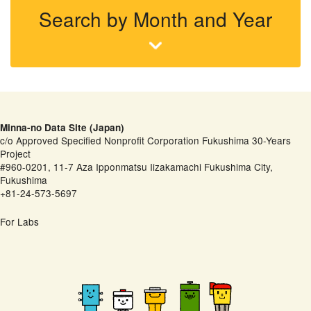
Search by Month and Year
Minna-no Data Site (Japan)
c/o Approved Specified Nonprofit Corporation Fukushima 30-Years
Project
#960-0201, 11-7 Aza Ipponmatsu Iizakamachi Fukushima City,
Fukushima
+81-24-573-5697
For Labs