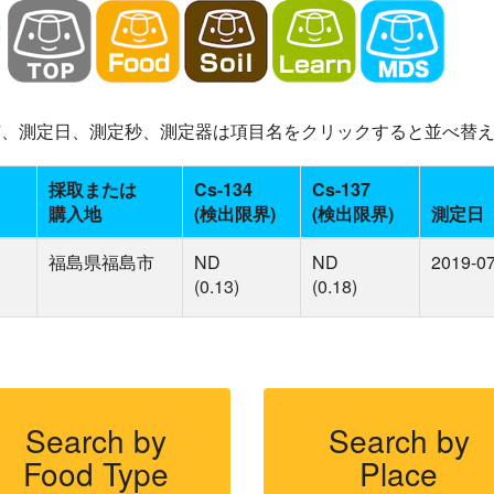
-137、測定日、測定秒、測定器は項目名をクリックすると並べ替
採取または
Cs-134
Cs-137
購入地
(検出限界)
(検出限界)
測定日
福島県福島市
ND
ND
2019-0
(0.13)
(0.18)
Search by
Search by
Food Type
Place