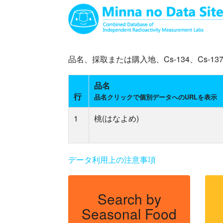
品名、採取または購入地、Cs-134、Cs
品名
行
品名クリックで個別データへのURLを表示
1
桃(はなよめ)
データ利用上の注意事項
Search by
Seasonal Food