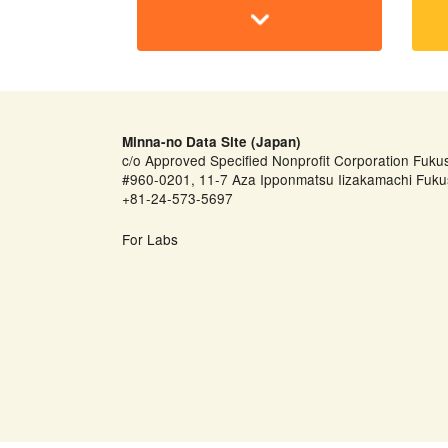
Minna-no Data Site (Japan)
c/o Approved Specified Nonprofit Corporation Fuku
#960-0201, 11-7 Aza Ipponmatsu Iizakamachi Fuku
+81-24-573-5697
For Labs