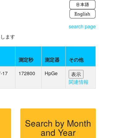
search page
えします
測定秒
測定器
その他
7-17
172800
HpGe
関連情報
Search by Month
and Year