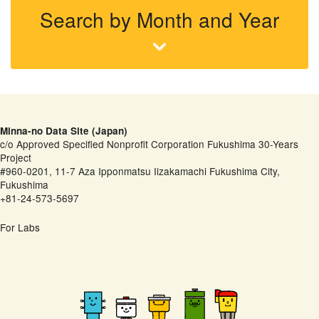
Search by Month and Year
Minna-no Data Site (Japan)
c/o Approved Specified Nonprofit Corporation Fukushima 30-Years
Project
#960-0201, 11-7 Aza Ipponmatsu Iizakamachi Fukushima City,
Fukushima
+81-24-573-5697
For Labs