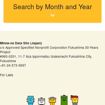
Search by Month and Year
Minna-no Data Site (Japan)
c/o Approved Specified Nonprofit Corporation Fukushima 30-Years
Project
#960-0201, 11-7 Aza Ipponmatsu Iizakamachi Fukushima City,
Fukushima
+81-24-573-5697
For Labs