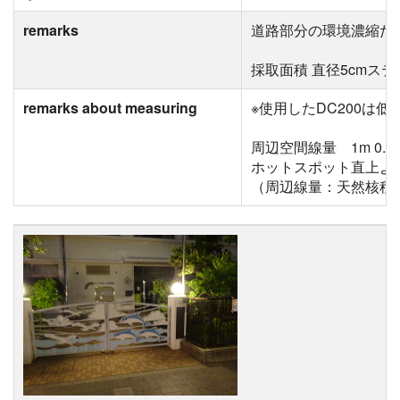
remarks
道路部分の環境濃縮だ
採取面積 直径5cmス
remarks about measuring
※使用したDC200は
周辺空間線量 1m 0.06μSv/
ホットスポット直上よ
（周辺線量：天然核種