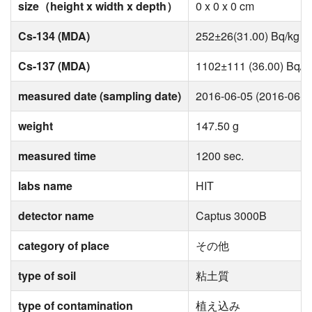
size（height x width x depth）
0 x 0 x 0 cm
Cs-134 (MDA)
252±26(31.00) Bq/kg
Cs-137 (MDA)
1102±111 (36.00) Bq/k
measured date (sampling date)
2016-06-05 (2016-06-0
weight
147.50 g
measured time
1200 sec.
labs name
HIT
detector name
Captus 3000B
category of place
その他
type of soil
粘土質
type of contamination
植え込み