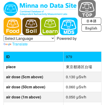
Powered by
Translate
ID
979
place
東京都港区台場
air dose (5cm above)
0.130 μSv/h
air dose (50cm above)
0.060 μSv/h
air dose (1m above)
0.050 μSv/h